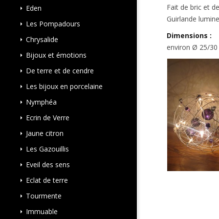
Fait de bric et d
Eden
Guirlande lumine
Les Pompadours
Dimensions :
Chrysalide
environ Ø 25/30
Bijoux et émotions
De terre et de cendre
Les bijoux en porcelaine
Nymphéa
Ecrin de Verre
Jaune citron
Les Gazouillis
Eveil des sens
Eclat de terre
Tourmente
Immuable