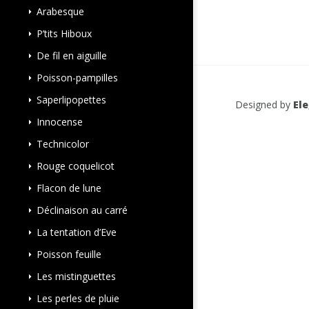
Arabesque
P’tits Hiboux
De fil en aiguille
Poisson-pampilles
Saperlipopettes
Designed by
El
Innocense
Technicolor
Rouge coquelicot
Flacon de lune
Déclinaison au carré
La tentation d’Eve
Poisson feuille
Les mistinguettes
Les perles de pluie