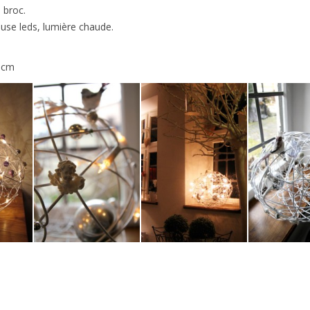
e broc.
use leds, lumière chaude.
 cm