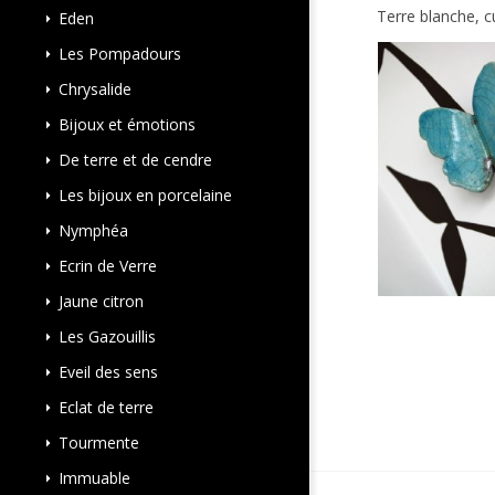
Terre blanche, c
Eden
Les Pompadours
Chrysalide
Bijoux et émotions
De terre et de cendre
Les bijoux en porcelaine
Nymphéa
Ecrin de Verre
Jaune citron
Les Gazouillis
Eveil des sens
Eclat de terre
Tourmente
Immuable