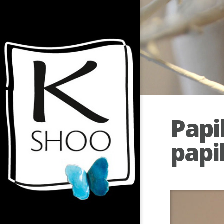
Papi
papi