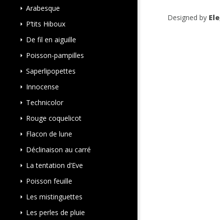
Arabesque
Designed by
El
P’tits Hiboux
De fil en aiguille
Poisson-pampilles
Saperlipopettes
Innocense
Technicolor
Rouge coquelicot
Flacon de lune
Déclinaison au carré
La tentation d’Eve
Poisson feuille
Les mistinguettes
Les perles de pluie